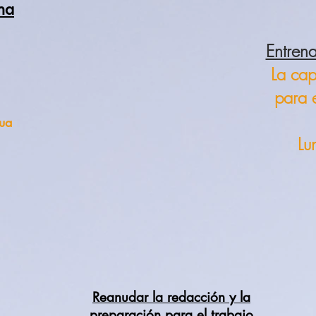
ina
Entren
La cap
1
para 
nua
Lu
Reanudar la redacción y la
preparación para el trabajo