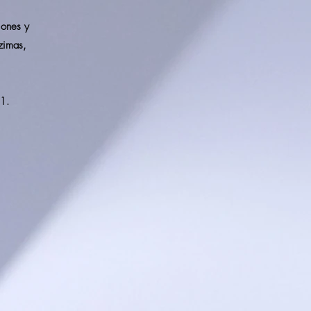
iones y
zimas,
1.