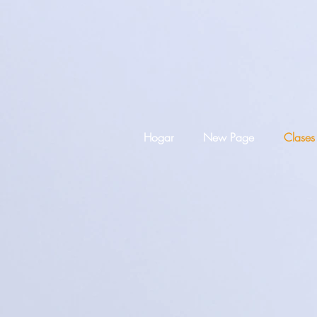
Hogar
New Page
Clases