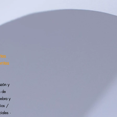
tes
entes
azón y
n de
gebra y
mios /
iales ·