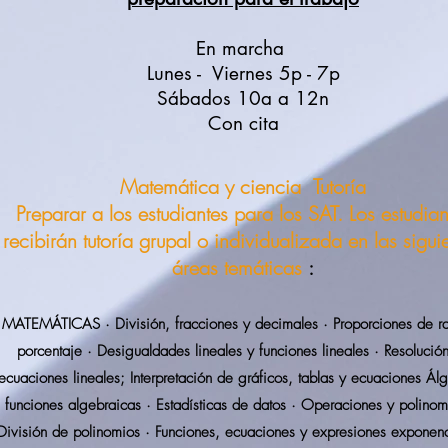
En marcha
Lunes -
Viernes 5p - 7p
Sábados 10a a 12n
Con cita
Matemática y ciencia
Tutoría
Preparar a los estudiantes para los SAT. Los estudian
recibirán tutoría grupal o individualizada en las sigui
áreas temáticas
:
MATEMÁTICAS · División, fracciones y decimales · Proporciones de r
porcentaje · Desigualdades lineales y funciones lineales · Resolució
ecuaciones lineales; Interpretación de gráficos, tablas y ecuaciones Ál
funciones algebraicas · Estadísticas de datos · Operaciones y polino
División de polinomios · Funciones, ecuaciones y expresiones exponenc