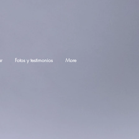
ar
Fotos y testimonios
More